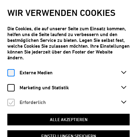
WIR MACHEN SOMMERPAUSE!
WIR VERWENDEN COOKIES
Ab Do, 10.09.2026, ist der Kunstraum Niederoesterreich wieder
geöffnet.
Die Cookies, die auf unserer Seite zum Einsatz kommen,
MEHR ERFAHREN
helfen uns die Seite laufend zu verbessern und den
bestmöglichen Service zu bieten. Legen Sie selbst fest,
welche Cookies Sie zulassen möchten. Ihre Einstellungen
können Sie jederzeit über den Footer der Website
ändern.
Eintritt frei
DE
Externe Medien
Marketing und Statistik
Erforderlich
Home
Programm
Termine
BODY TALKS
© Grafik Lena Baumgartner
ALLE AKZEPTIEREN
EINSTELLUNGEN SPEICHERN