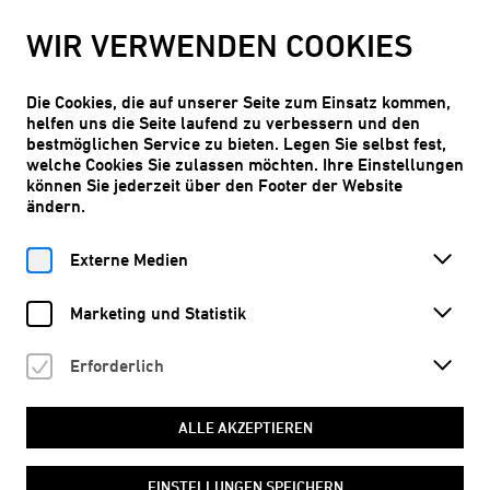
WIR MACHEN SOMMERPAUSE!
WIR VERWENDEN COOKIES
Ab Do, 10.09.2026, ist der Kunstraum Niederoesterreich wieder
geöffnet.
Die Cookies, die auf unserer Seite zum Einsatz kommen,
MEHR ERFAHREN
helfen uns die Seite laufend zu verbessern und den
bestmöglichen Service zu bieten. Legen Sie selbst fest,
welche Cookies Sie zulassen möchten. Ihre Einstellungen
können Sie jederzeit über den Footer der Website
ändern.
Eintritt frei
DE
Externe Medien
Marketing und Statistik
Erforderlich
Home
Programm
Termine
Experteens
© Grafik: Lisa Jäger
ALLE AKZEPTIEREN
EINSTELLUNGEN SPEICHERN